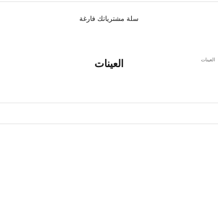
سلة مشترياتك فارغة
العينات
العينات