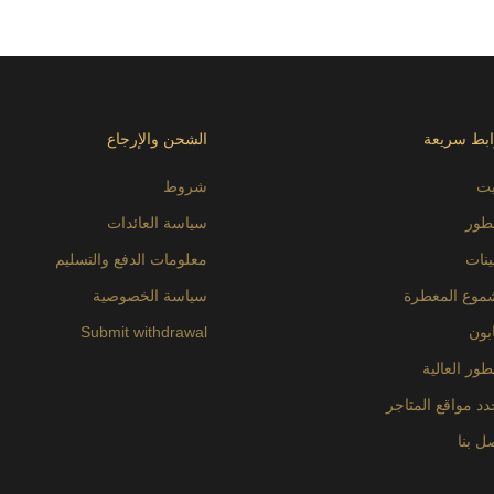
ابط سريعة
الشحن والإرجاع
يت
شروط
طور
سياسة العائدات
ينات
معلومات الدفع والتسليم
موع المعطرة
سياسة الخصوصية
بون
Submit withdrawal
طور العالية
د مواقع المتاجر
ل بنا