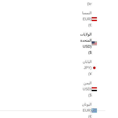
kr)
النمسا
(EUR
€)
الولايات
المتحدة
(USD
$)
اليابان
(JPY
¥)
اليمن
عينة أمريكا وان 31، 2 مل
عينة دولتشي 
(USD
السعر بعد الخصم
$40
$)
اليونان
(EUR
€)