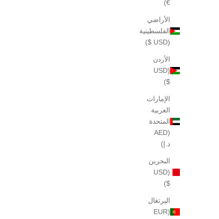
€)
الأراضي
الفلسطينية
(USD $)
الأردن
(USD
$)
الإمارات
العربية
المتحدة
عينة ليندوير لوي 08 بحجم 2 مل
عينة من عط
(AED
السعر بعد الخصم
$40
د.إ)
البحرين
(USD
$)
البرتغال
(EUR