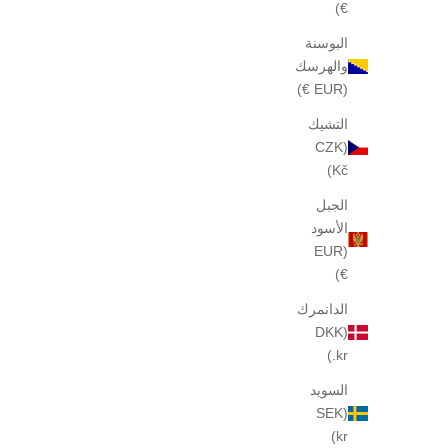
€)
البوسنة
والهرسك
(EUR €)
التشيك
(CZK
Kč)
الجبل
الأسود
(EUR
€)
عينة شامفلوري 132، 2 مل
عزيزي غوس
السعر بعد الخصم
$40
الدانمرك
(DKK
kr.)
السويد
(SEK
kr)