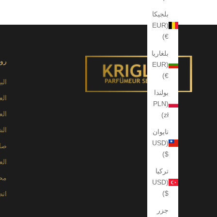
بلجيكا
(EUR
€)
بلغاريا
رو
(EUR
€)
الب
بولندا
الع
(PLN
الع
zł)
الش
تايوان
(USD
صا
$)
الع
تركيا
محد
(USD
$)
اتص
جزر