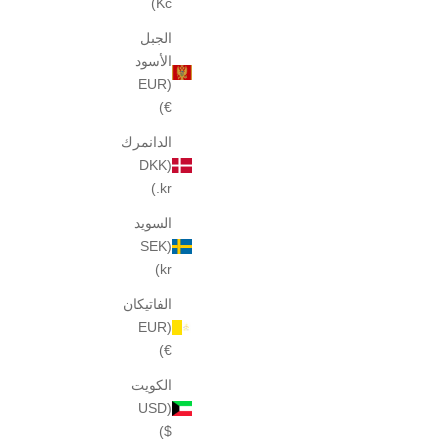
Kč)
الجبل
الأسود
(EUR
€)
الدانمرك
(DKK
kr.)
السويد
(SEK
kr)
ل
عينة من عطر مونسيو دادا 18، 2 مل
خصم
السعر بعد الخصم
$40
الفاتيكان
(EUR
€)
الكويت
(USD
$)