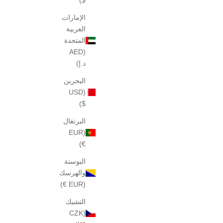
الإمارات
العربية
المتحدة
(AED
د.إ)
البحرين
(USD
$)
البرتغال
عينة من شاتو كريجلر 12، 2 مل
(EUR
خصم
السعر بعد الخصم
$40
€)
البوسنة
والهرسك
(EUR €)
التشيك
(CZK