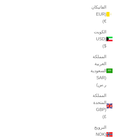
الفاتيكان
(EUR
€)
الكويت
(USD
$)
المملكة
العربية
السعودية
(SAR
ر.س)
عينة من عطر إنجلش بروميناد 19، 2 مل
فيلا ب
المملكة
السعر بعد الخصم
$40
المتحدة
(GBP
£)
النرويج
(NOK