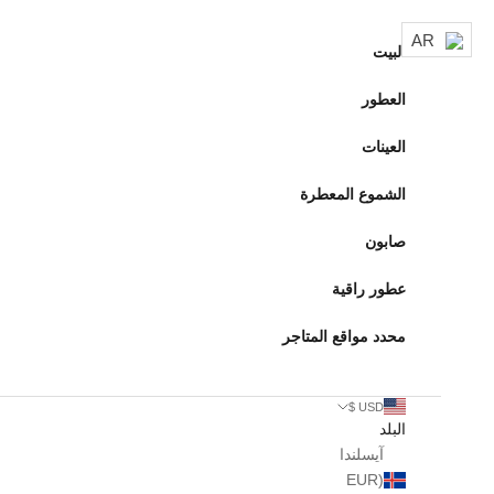
لتخطي إلى المحتوى
AR
البيت
العطور
العينات
الشموع المعطرة
صابون
عطور راقية
محدد مواقع المتاجر
USD $
البلد
آيسلندا
(EUR