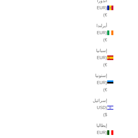
أندورا
(EUR
€)
أيرلندا
(EUR
€)
إسبانيا
(EUR
€)
عينة من عطر بليجر غاردينيا 79، 2 مل
عينة هيرميتا
السعر بعد الخصم
$40
إستونيا
(EUR
€)
إسرائيل
(USD
$)
إيطاليا
(EUR