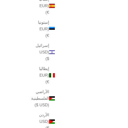
(EUR
€)
إستونيا
(EUR
€)
إسرائيل
(USD
عينة عطر إليجانت سوان 06، 2 مل
$)
عينة من عطر BEAUTIFUL LINDEN 05 بحجم
السعر بعد الخصم
$55
إيطاليا
خصم
(EUR
€)
الأراضي
الفلسطينية
(USD $)
الأردن
(USD
$)