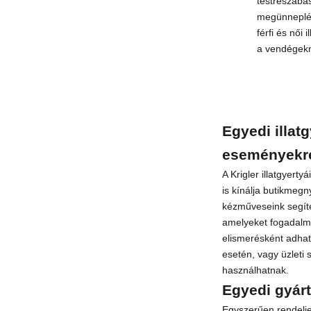
testreszabás
megünneplésé
férfi és női 
a vendégekn
Egyedi illat
eseményekr
A Krigler illatgyert
is kínálja butikmegn
kézműveseink segít
amelyeket fogadalm
elismerésként adhat
esetén, vagy üzleti
használhatnak.
Egyedi gyárt
Egyszerűen rendelje 