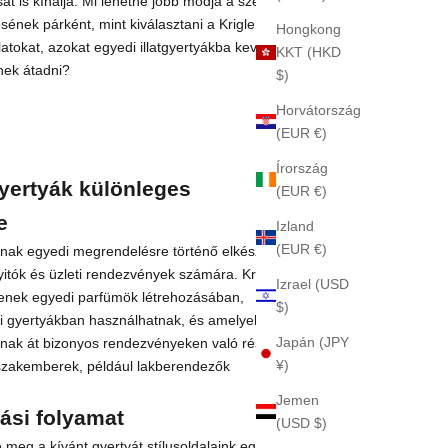
át is kínálja. Mi lehetne jobb módja a szerelem
nek párként, mint kiválasztani a Krigler által tervezett
Hongkong
illatokat, azokat egyedi illatgyertyákba keverni, és azokat
KKT (HKD
ek átadni?
$)
Horvátország
(EUR €)
Írország
gyertyák különleges
(EUR €)
e
Izland
(EUR €)
yáinak egyedi megrendelésre történő elkészítését
yitók és üzleti rendezvények számára. Kreatív
Izrael (USD
enek egyedi parfümök létrehozásában,
$)
i gyertyákban használhatnak, és amelyeket
Japán (JPY
nak át bizonyos rendezvényeken való részvétel
¥)
 szakemberek, például lakberendezők
Jemen
ási folyamat
(USD $)
meg a kívánt gyertyát stílusoldalaink egyikéről.