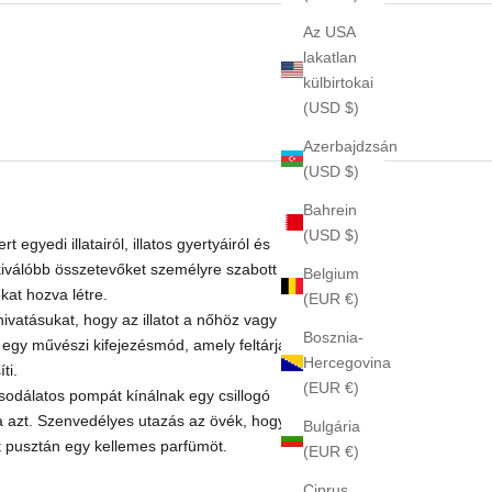
Az USA
lakatlan
külbirtokai
(USD $)
Azerbajdzsán
(USD $)
Bahrein
(USD $)
 egyedi illatairól, illatos gyertyáiról és
kiválóbb összetevőket személyre szabott
Belgium
kat hozva létre.
(EUR €)
ivatásukat, hogy az illatot a nőhöz vagy a
Bosznia-
 egy művészi kifejezésmód, amely feltárja
Hercegovina
ti.
(EUR €)
csodálatos pompát kínálnak egy csillogó
ja azt. Szenvedélyes utazás az övék, hogy
Bulgária
t pusztán egy kellemes parfümöt.
(EUR €)
Ciprus