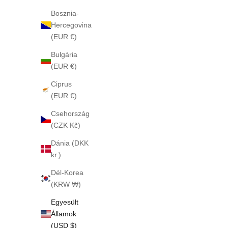
Bosznia-
Hercegovina
(EUR €)
Bulgária
(EUR €)
Ciprus
(EUR €)
Csehország
(CZK Kč)
Dánia (DKK
kr.)
Dél-Korea
(KRW ₩)
Egyesült
Államok
(USD $)