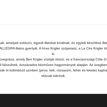
k, amelyek exkluzív, egyedi illatokat kínálnak, és egyedi készítésű illa
ALLEGRA illatos gyertyát. A híres Krigler szójaviasz, a La Cire Krigler tö
ki.
 üvegváza, amely Ben Krigler vízióját ötvözi, és a franciaországi Côte d'
gből készülnek, évszázados kézműves hagyományok alapján. Az üvegben 
ák öt különböző színben (piros, kék, rózsaszín, fehér és fekete) kapha
stílusát tükrözik.