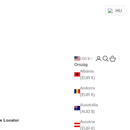
HU
Bejelentkezés
Keresés
Kosár
USD $
Ország
Albánia
(EUR €)
Andorra
(EUR €)
Ausztrália
(AUD $)
re Locator
Ausztria
(EUR €)