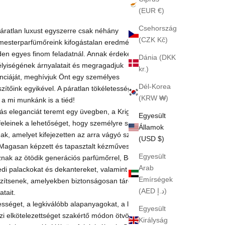
(EUR €)
Csehország
páratlan luxust egyszerre csak néhány
(CZK Kč)
 mesterparfümőreink kifogástalan eredményeket
den egyes finom feladatnál. Annak érdekében,
Dánia (DKK
élyiségének árnyalatait és megragadjuk
kr.)
nciáját, meghívjuk Önt egy személyes
Dél-Korea
észítőink egyikével. A páratlan tökéletesség az
(KRW ₩)
a mi munkánk is a tiéd!
ás eleganciát teremt egy üvegben, a Krigler
Egyesült
feleinek a lehetőséget, hogy személyre szabott
Államok
nak, amelyet kifejezetten az arra vágyó személy
(USD $)
 Magasan képzett és tapasztalt kézműveseink
Egyesült
nak az ötödik generációs parfümőrrel, Ben
Arab
edi palackokat és dekantereket, valamint egyedi
Emírségek
zítsenek, amelyekben biztonságosan tárolhatja
(AED د.إ)
atait.
séget, a legkiválóbb alapanyagokat, a legjobb
Egyesült
zi elkötelezettséget szakértő módon ötvözve
Királyság