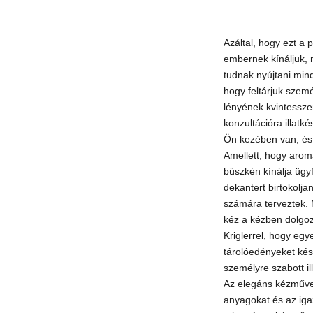
Azáltal, hogy ezt a 
embernek kínáljuk,
tudnak nyújtani min
hogy feltárjuk szem
lényének kvintessze
konzultációra illatk
Ön kezében van, és 
Amellett, hogy arom
büszkén kínálja ügy
dekantert birtokolja
számára terveztek.
kéz a kézben dolgoz
Kriglerrel, hogy egy
tárolóedényeket kés
személyre szabott ill
Az elegáns kézműves
anyagokat és az iga