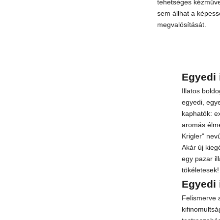
tehetséges kézműves
sem állhat a képess
megvalósítását.
Egyedi 
Illatos bold
egyedi, egye
kaphatók: e
aromás élmén
Krigler” nev
Akár új kie
egy pazar il
tökéletesek!
Egyedi 
Felismerve a
kifinomultsá