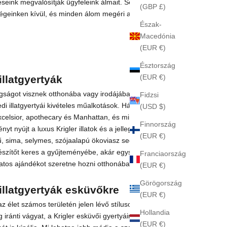
eink megvalósítják ügyfeleink álmait. Semmi
(GBP £)
égeinken kívül, és minden álom megéri a
Észak-
Macedónia
(EUR €)
Észtország
(EUR €)
illatgyertyák
ogságot visznek otthonába vagy irodájába, a Krigler
Fidzsi
di illatgyertyái kivételes műalkotások. Három stílusban
(USD $)
xcelsior, apothecary és Manhattan, és minden gyertya
Finnország
yt nyújt a luxus Krigler illatok és a jellegzetes „La Cire
(EUR €)
ű, sima, selymes, szójaalapú ökoviasz segítségével.
gészítőt keres a gyűjteményébe, akár egyszerűen csak
Franciaország
latos ajándékot szeretne hozni otthonába, illatgyertyáink
(EUR €)
Görögország
illatgyertyák esküvőkre
(EUR €)
z élet számos területén jelen lévő stílusos
Hollandia
g iránti vágyat, a Krigler esküvői gyertyáinak
(EUR €)