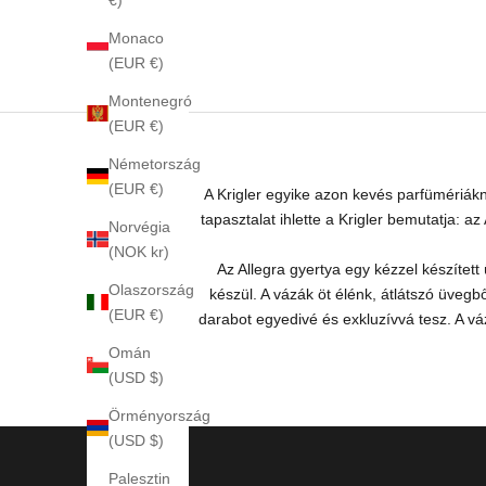
Monaco
(EUR €)
Montenegró
(EUR €)
Németország
(EUR €)
A Krigler egyike azon kevés parfümériákna
tapasztalat ihlette a Krigler bemutatja: az 
Norvégia
(NOK kr)
Az Allegra gyertya egy kézzel készített
Olaszország
készül. A vázák öt élénk, átlátszó üve
(EUR €)
darabot egyedivé és exkluzívvá tesz. A váz
Omán
(USD $)
Örményország
(USD $)
Palesztin