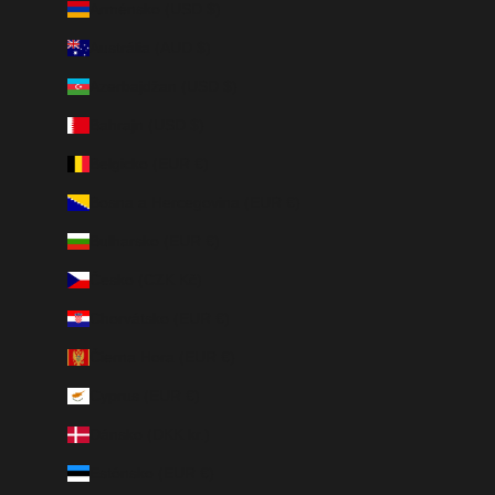
Arménsko (USD $)
Austrália (AUD $)
Azerbajdžan (USD $)
Bahrajn (USD $)
Belgicko (EUR €)
Bosna a Hercegovina (EUR €)
Bulharsko (EUR €)
Česko (CZK Kč)
Chorvátsko (EUR €)
Čierna Hora (EUR €)
Cyprus (EUR €)
Dánsko (DKK kr.)
Estónsko (EUR €)