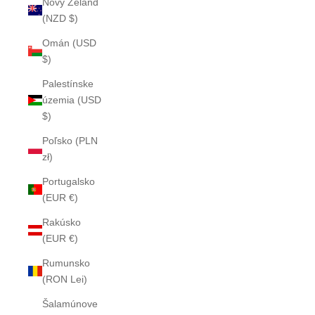
Nový Zéland
(NZD $)
Omán (USD
$)
Palestínske
územia (USD
$)
Poľsko (PLN
zł)
Portugalsko
(EUR €)
Rakúsko
(EUR €)
Rumunsko
(RON Lei)
Šalamúnove