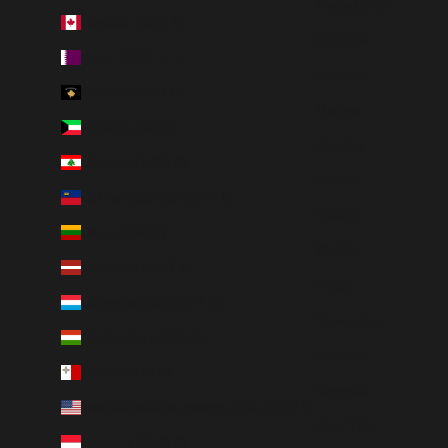
Nederlands
Kanada (CAD $)
Français
Katar (QAR ر.ق)
Deutsch
Kosovo (EUR €)
Magyar
Kuvajt (USD $)
Gaeilge
Libanon (USD $)
Italiano
Lichtenštajnsko (EUR €)
日本語
Litva (EUR €)
한국어
Lotyšsko (EUR €)
Polski
Luxembursko (EUR €)
Slovenčina
Maďarsko (HUF Ft)
Español
Malta (EUR €)
Svenska
Menšie odľahlé ostrovy USA (USD $)
ภาษาไทย
Monako (EUR €)