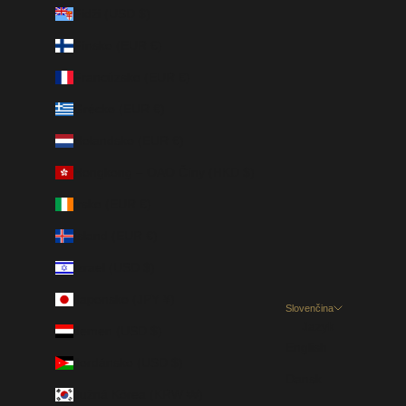
Fidži (USD $)
Fínsko (EUR €)
Francúzsko (EUR €)
Grécko (EUR €)
Holandsko (EUR €)
Hongkong – OAO Číny (HKD $)
Írsko (EUR €)
Island (EUR €)
Izrael (USD $)
Japonsko (JPY ¥)
Slovenčina
Jazyk
Jemen (USD $)
English
Jordánsko (USD $)
Dansk
Južná Kórea (KRW ₩)