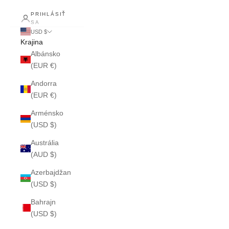
PRIHLÁSIŤ
SA
USD $
Krajina
Albánsko
(EUR €)
Andorra
(EUR €)
Arménsko
(USD $)
Austrália
(AUD $)
Azerbajdžan
(USD $)
Bahrajn
(USD $)