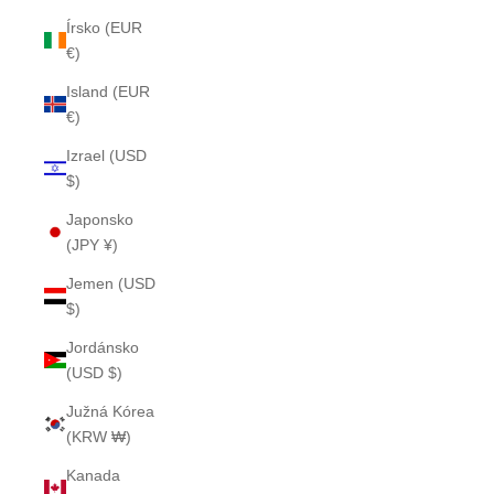
Írsko (EUR
€)
Island (EUR
€)
Izrael (USD
$)
Japonsko
(JPY ¥)
Jemen (USD
$)
Jordánsko
(USD $)
Južná Kórea
(KRW ₩)
Kanada