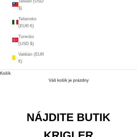
Taiwan (USD
$)
Taliansko
(EUR €)
Turecko
(USD $)
Vatikán (EUR
€)
Košík
Váš košík je prázdny
NÁJDITE BUTIK
KRIGLER