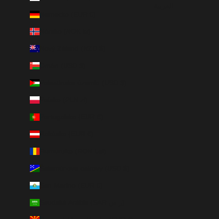
العربية
Nemecko (EUR €)
Nórsko (NOK kr)
Nový Zéland (NZD $)
Omán (USD $)
Palestínske územia (USD $)
Poľsko (PLN zł)
Portugalsko (EUR €)
Rakúsko (EUR €)
Rumunsko (RON Lei)
Šalamúnove ostrovy (USD $)
San Maríno (EUR €)
Saudská Arábia (SAR ر.س)