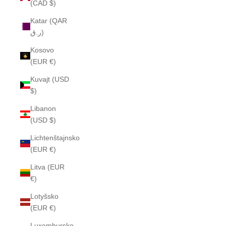
(CAD $)
Katar (QAR
ر.ق)
Kosovo
(EUR €)
Kuvajt (USD
$)
Libanon
(USD $)
Lichtenštajnsko
(EUR €)
Litva (EUR
€)
Lotyšsko
(EUR €)
Luxembursko