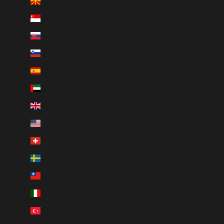
Severné Macedónsko (EUR €)
Singapur (SGD $)
Slovensko (EUR €)
Slovinsko (EUR €)
Španielsko (EUR €)
Spojené arabské emiráty (AED د.إ)
Spojené kráľovstvo (GBP £)
Spojené štáty (USD $)
Švajčiarsko (CHF CHF)
Švédsko (SEK kr)
Taiwan (USD $)
Taliansko (EUR €)
Turecko (USD $)