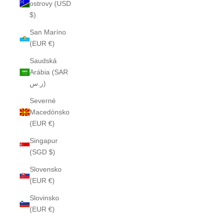
ostrovy (USD
$)
San Maríno
(EUR €)
Saudská
Arábia (SAR
ر.س)
Severné
Macedónsko
(EUR €)
Singapur
(SGD $)
Slovensko
(EUR €)
Slovinsko
(EUR €)