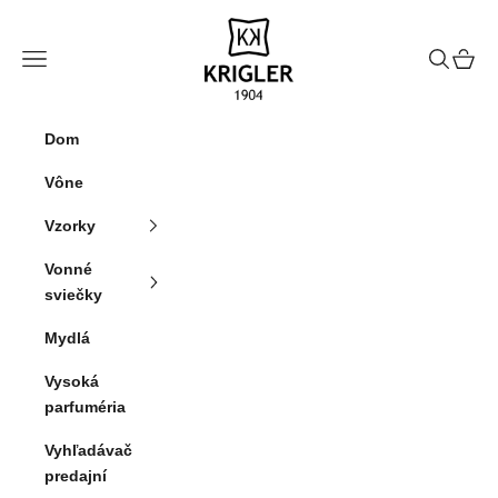
Preskočiť na obsah
krigler
Menu
Hľadať
Košík
Dom
Vône
Vzorky
Vonné
sviečky
Mydlá
Vysoká
parfuméria
Vyhľadávač
predajní