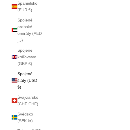
Španielsko
(EUR €)
Spojené
arabské
emiráty (AED
د.إ)
Spojené
kráľovstvo
(GBP £)
Spojené
štáty (USD
$)
Švajčiarsko
(CHF CHF)
Švédsko
(SEK kr)