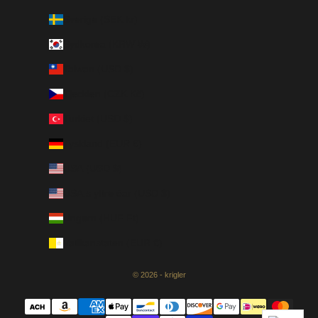
Sverige (SEK kr)
Sydkorea (KRW ₩)
Taiwan (USD $)
Tjeckien (CZK Kč)
Turkiet (USD $)
Tyskland (EUR €)
USA (USD $)
USA:s yttre öar (USD $)
Ungern (HUF Ft)
Vatikanstaten (EUR €)
© 2026 - krigler