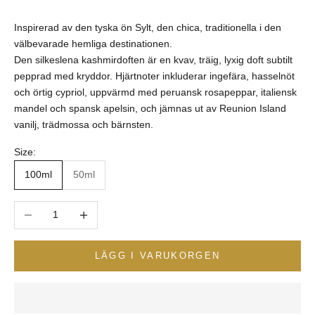
Inspirerad av den tyska ön Sylt, den chica, traditionella i den
välbevarade hemliga destinationen.
Den silkeslena kashmirdoften är en kvav, träig, lyxig doft subtilt
pepprad med kryddor. Hjärtnoter inkluderar ingefära, hasselnöt
och örtig cypriol, uppvärmd med peruansk rosapeppar, italiensk
mandel och spansk apelsin, och jämnas ut av Reunion Island
vanilj, trädmossa och bärnsten.
Size:
100ml
50ml
Minska antal
Öka antal
LÄGG I VARUKORGEN