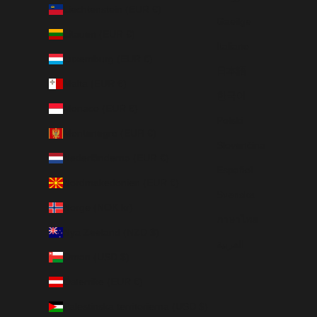
Liechtenstein (EUR €)
Gaeilge
Litauen (EUR €)
Italiano
Luxemburg (EUR €)
日本語
Malta (EUR €)
한국어
Monaco (EUR €)
Polski
Montenegro (EUR €)
Slovenčina
Nederländerna (EUR €)
Español
Nordmakedonien (EUR €)
Svenska
Norge (NOK kr)
ภาษาไทย
Nya Zeeland (NZD $)
العربية
Oman (USD $)
Österrike (EUR €)
Palestinska territorierna (USD $)