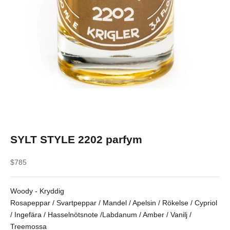
SYLT STYLE 2202 parfym
REA-pris
$785
Woody - Kryddig
Rosapeppar / Svartpeppar / Mandel / Apelsin / Rökelse / Cypriol
/ Ingefära / Hasselnötsnote /Labdanum / Amber / Vanilj /
Treemossa