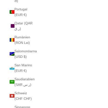
zł)
Portugal
(EUR €)
Qatar (QAR
ر.ق)
Rumänien
(RON Lei)
Salomonöarna
(USD $)
San Marino
(EUR €)
Saudiarabien
(SAR ر.س)
Schweiz
(CHF CHF)
Singapore