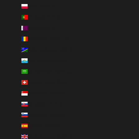
Polen (PLN zł)
Portugal (EUR €)
Qatar (QAR ر.ق)
Rumänien (RON Lei)
Salomonöarna (USD $)
San Marino (EUR €)
Saudiarabien (SAR ر.س)
Schweiz (CHF CHF)
Singapore (SGD $)
Slovakien (EUR €)
Slovenien (EUR €)
Spanien (EUR €)
Storbritannien (GBP £)