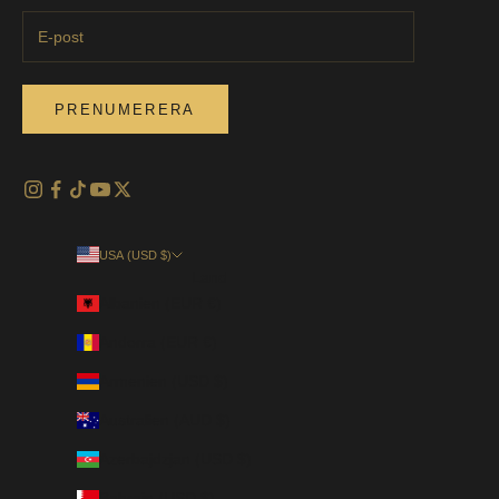
PRENUMERERA
USA (USD $)
Land
Albanien (EUR €)
Andorra (EUR €)
Armenien (USD $)
Australien (AUD $)
Azerbajdzjan (USD $)
Bahrain (USD $)