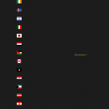
Irland (EUR €)
Island (EUR €)
Israel (USD $)
Italien (EUR €)
Japan (JPY ¥)
Jemen (USD $)
Jordanien (USD $)
Svenska
Språk
Kanada (CAD $)
English
Kosovo (EUR €)
Dansk
Kroatien (EUR €)
Nederlands
Kuwait (USD $)
Français
Lettland (EUR €)
Deutsch
Libanon (USD $)
Magyar