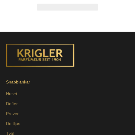
Snabblänkar
Huset
Dofter
Prover
Doftljus
Tvål