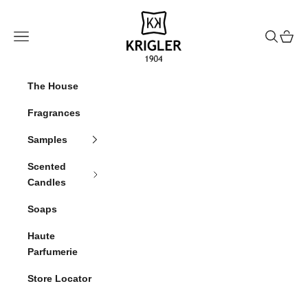
Hoppa till innehållet
krigler
Meny
Sök
Kundv
The House
Fragrances
Samples
Scented
Candles
Soaps
Haute
Parfumerie
Store Locator