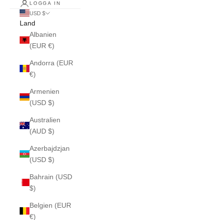
LOGGA IN
USD $
Land
Albanien
(EUR €)
Andorra (EUR
€)
Armenien
(USD $)
Australien
(AUD $)
Azerbajdzjan
(USD $)
Bahrain (USD
$)
Belgien (EUR
€)