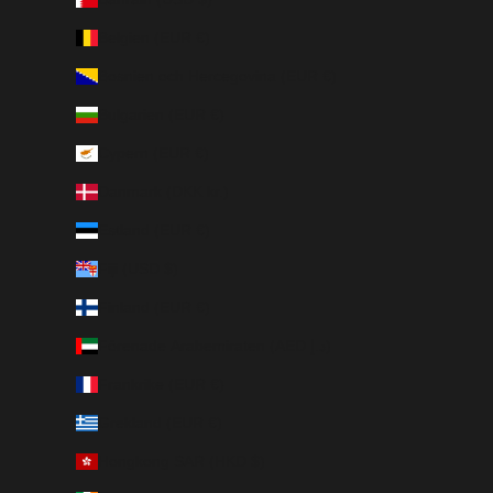
Belgien (EUR €)
Bosnien och Hercegovina (EUR €)
Bulgarien (EUR €)
Cypern (EUR €)
Danmark (DKK kr.)
Estland (EUR €)
Fiji (USD $)
Finland (EUR €)
Förenade Arabemiraten (AED د.إ)
Frankrike (EUR €)
Grekland (EUR €)
Hongkong SAR (HKD $)