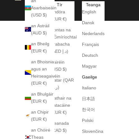
an
Tír
Teanga
Asarbaiseáin
Andóra
English
(USD $)
(EUR €)
Dansk
an Astráil
Aontas na
(AUD $)
Nederlands
nÉimíríochtaí
an Bheilg
Arabacha
Français
(EUR €)
(AED د.إ)
Deutsch
an Bhoisnia
Bairéin
Magyar
agus an
(USD $)
Heirseagaivéin
Gaeilge
Catar (QAR
(EUR €)
ر.ق)
Italiano
an Bhulgáir
Cathair na
日本語
(EUR €)
Vatacáine
한국어
an Chipir
(EUR €)
(EUR €)
Polski
Ceanada
an Chóiré
(CAD $)
Slovenčina
Theas