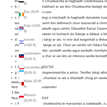
thabhairt ar ais don Chuideachta le haghaidh creidmheasa ma
$)
b. Ní mór táirgí a thabhairt ar ais don Chuideachta laist
Éire (EUR
commands@krigler.com
€)
c. Ba cheart duit táirgí a iniúchadh le haghaidh damáiste nu
teagmháil a dhéanamh linn láithreach chun tuarascáil a chomh
Fidsí (USD
ná 14 lá ón seachadadh agus uimhir Údaraithe Earraí Ceannaío
$)
an ndearnadh damáiste nó lochtach do tháirge a éilítear a bh
Iosrael
d. Sula gcuirfidh tú táirgí ar ais, ní mór duit teagmháil a d
(USD $)
chuirfidh tú leis an táirge ar ais. Chun an uimhir um Údarú 
ordaithe, ainm iomlán, seoladh seolta agus seoladh ríomhpho
Lichtinstéin
e. Caithfear táirgí a chur ar ais leis an mbosca seolta bu
(EUR €)
>
f. Ní eiseofar NÍL MOLTAÍ.
Lucsamburg
g. Ní féidir muirir loingseoireachta a aisíoc. Seolfar táirgí at
(EUR €)
h. Ba chóir táirgí a chuirtear ar ais a sheoladh chuig an seol
Málta (EUR
KRIGLER
€)
Aird: Seirbhís do Chustaiméirí
1 West 58th Street
Monacó
Nua Eabhrac, NY 10019
(EUR €)
i. Ní ghlacfaidh an chuideachta le marsantas a úsáideadh, a