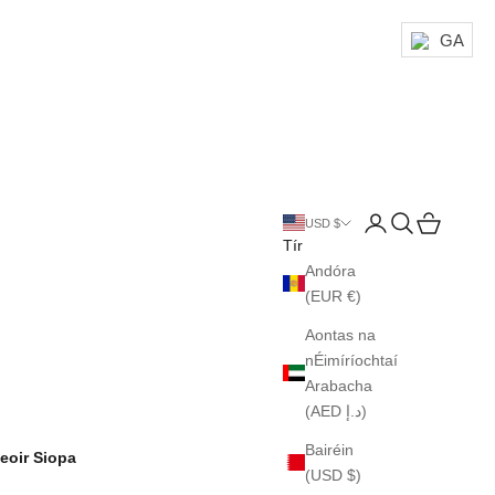
GA
Login
Search
Cart
USD $
Tír
Andóra
(EUR €)
Aontas na
nÉimíríochtaí
Arabacha
(AED د.إ)
Bairéin
eoir Siopa
(USD $)