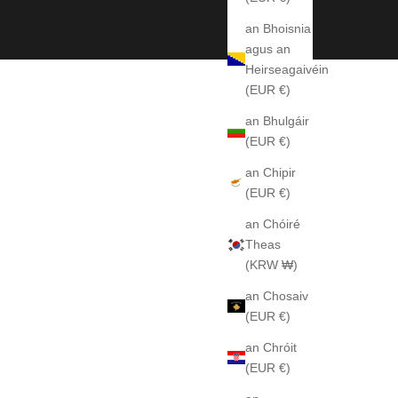
an Bhoisnia
agus an
Heirseagaivéin
(EUR €)
an Bhulgáir
(EUR €)
an Chipir
(EUR €)
an Chóiré
Theas
(KRW ₩)
an Chosaiv
(EUR €)
an Chróit
(EUR €)