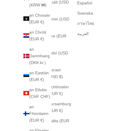
Cuáit (USD
Español
(KRW ₩)
$)
Svenska
an Chosaiv
Éimin (USD
(EUR €)
ภาษาไทย
$)
an Chróit
العربية
Éire (EUR
(EUR €)
€)
an
Fidsí (USD
Danmhairg
$)
(DKK kr.)
Iosrael
an Eastóin
(USD $)
(EUR €)
Lichtinstéin
an Eilvéis
(EUR €)
(CHF CHF)
Lucsamburg
an
(EUR €)
Fhionlainn
(EUR €)
Málta (EUR
€)
an Fhrainc