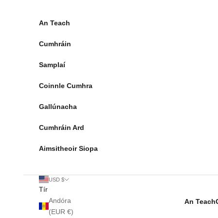
Léim go dtí an t-ábhar
An Teach
Cumhráin
Samplaí
Coinnle Cumhra
Gallúnacha
Cumhráin Ard
Aimsitheoir Siopa
USD $
Tír
Andóra
An Teach
(EUR €)