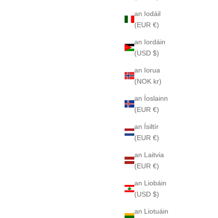
an Iodáil
(EUR €)
an Iordáin
(USD $)
an Iorua
(NOK kr)
an Íoslainn
(EUR €)
an Ísiltír
(EUR €)
an Laitvia
(EUR €)
an Liobáin
(USD $)
an Liotuáin