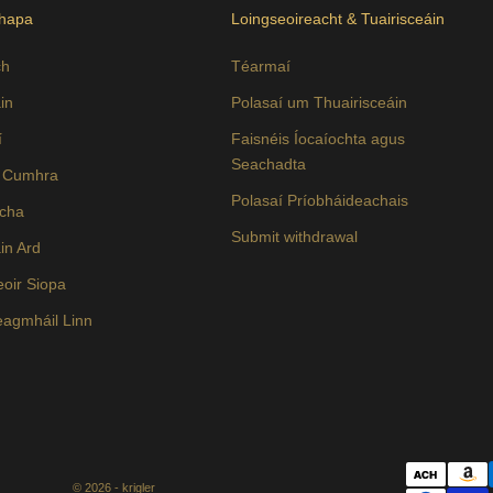
Thapa
Loingseoireacht & Tuairisceáin
ch
Téarmaí
in
Polasaí um Thuairisceáin
í
Faisnéis Íocaíochta agus
Seachadta
e Cumhra
Polasaí Príobháideachais
acha
Submit withdrawal
in Ard
eoir Siopa
agmháil Linn
© 2026 - krigler