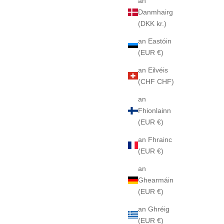
an
Danmhairg
(DKK kr.)
an Eastóin
(EUR €)
an Eilvéis
(CHF CHF)
an
Fhionlainn
(EUR €)
an Fhrainc
(EUR €)
an
Ghearmáin
(EUR €)
an Ghréig
(EUR €)