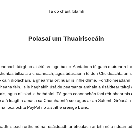
Tá do chairt folamh
Polasaí um Thuairisceáin
s ceannach táirgí nó aistriú sreinge bainc. Aontaíonn tú gach muirear a
o chuntas billeála a cheannach, agus údaraíonn tú don Chuideachta an s
cáin díolacháin, a ghearrfar ort nuair is infheidhme. Forchoimeádann a
 cheana féin. Is le haghaidh úsáide pearsanta amháin a úsáidtear táirgí 
ais, agus níl siad le hathdhíol. Tá gach ceannachán faoi réir bhearta
the atá leagtha amach sa Chomhaontú seo agus ar an Suíomh Gréasáin. Ní
na íocaíochta PayPal nó aistrithe sreinge bainc.
 cuireadh isteach orthu nó nár úsáideadh ar bhealach ar bith nó a ndear