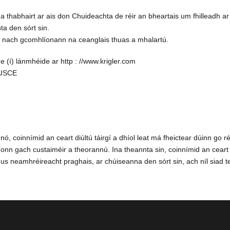
 a thabhairt ar ais don Chuideachta de réir an bheartais um fhilleadh ar 
ta den sórt sin.
e nach gcomhlíonann na ceanglais thuas a mhalartú.
ge (í) lánmhéide ar
http : //www.krigler.com
AISCE
ó, coinnímid an ceart diúltú táirgí a dhíol leat má fheictear dúinn go ré
íonn gach custaiméir a theorannú. Ina theannta sin, coinnímid an ceart 
agus neamhréireacht praghais, ar chúiseanna den sórt sin, ach níl siad t