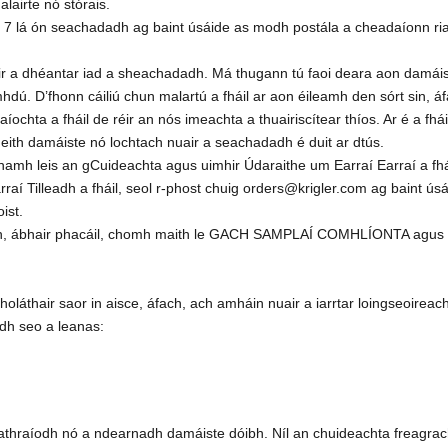
lairte nó stórais.
igh de 7 lá ón seachadadh ag baint úsáide as modh postála a cheadaío
air a dhéantar iad a sheachadadh. Má thugann tú faoi deara aon damáist
dú. D’fhonn cáiliú chun malartú a fháil ar aon éileamh den sórt sin, á
chta a fháil de réir an nós imeachta a thuairiscítear thíos. Ar é a f
eith damáiste nó lochtach nuair a seachadadh é duit ar dtús.
héanamh leis an gCuideachta agus uimhir Údaraithe um Earraí Earraí a fhá
Earraí Tilleadh a fháil, seol r-phost chuig orders@krigler.com ag bain
ist.
naidh, ábhair phacáil, chomh maith le GACH SAMPLAÍ COMHLÍONTA agus 
hsholáthair saor in aisce, áfach, ach amháin nuair a iarrtar loingseoireac
adh seo a leanas:
 athraíodh nó a ndearnadh damáiste dóibh. Níl an chuideachta freagrac