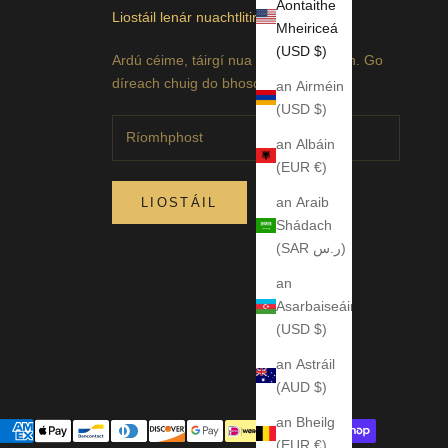
Aontaithe
Liostáil lenár nuachtlitir
Mheiriceá
(USD $)
Ardú céime, táirgí nua agus díolacháin. Go
díreach chuig do bhosca isteach.
an Airméin
(USD $)
an Albáin
(EUR €)
an Araib
LIOSTÁIL
Shádach
(SAR ر.س)
an
Asarbaiseáin
(USD $)
an Astráil
(AUD $)
an Bheilg
(EUR €)