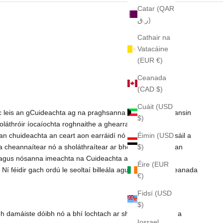
Catar (QAR
ر.ق)
Cathair na
Vatacáine
(EUR €)
Ceanada
(CAD $)
Cuáit (USD
 íoc leis an gCuideachta ag na praghsanna atá i bhfeidhm ansin
$)
oláthróir íocaíochta roghnaithe a ghearradh ar aon
Éimin (USD
n chuideachta an ceart aon earráidí nó botúin i bpraghsáil a
$)
a cheannaítear nó a sholáthraítear ar bhealach eile tríd an
is agus nósanna imeachta na Cuideachta a bhaineann le
Éire (EUR
 féidir gach ordú le seoltaí billeála agus / nó seolta Ceanada
€)
Fidsí (USD
$)
nadh damáiste dóibh nó a bhí lochtach ar sheachadadh iad a
Iosrael