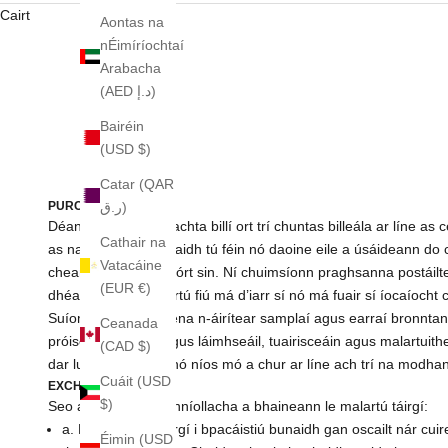
Cairt
Aontas na
nÉimíríochtaí
Arabacha
(AED د.إ)
Bairéin
(USD $)
Catar (QAR
ر.ق)
PURCHASES
Déanann an chuideachta billí ort trí chuntas billeála ar líne a
Cathair na
as na táirgí a fhéadfaidh tú féin nó daoine eile a úsáideann d
Vatacáine
cheannacháin den sórt sin. Ní chuimsíonn praghsanna postáilte 
(EUR €)
dhéanann sí a cheartú fiú má d’iarr sí nó má fuair sí íocaíocht
Suíomh Gréasáin, lena n-áirítear samplaí agus earraí bronntan
Ceanada
próiseáil, seoladh agus láimhseáil, tuairisceáin agus malartui
(CAD $)
dar luach $ 400.00 nó níos mó a chur ar líne ach trí na modhan
Cuáit (USD
EXCHANGES
$)
Seo a leanas na coinníollacha a bhaineann le malartú táirgí:
a. Ní féidir ach táirgí i bpacáistiú bunaidh gan oscailt nár
Éimin (USD