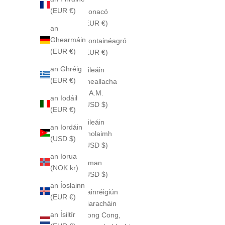
(EUR €)
Monacó
(EUR €)
an
Ghearmáin
Montainéagró
(EUR €)
(EUR €)
an Ghréig
Oileáin
(EUR €)
Imeallacha
S.A.M.
an Iodáil
(USD $)
(EUR €)
Oileáin
an Iordáin
Sholaimh
(USD $)
(USD $)
an Iorua
Óman
(NOK kr)
(USD $)
an Íoslainn
Sainréigiún
(EUR €)
Riaracháin
an Ísiltír
Hong Cong,