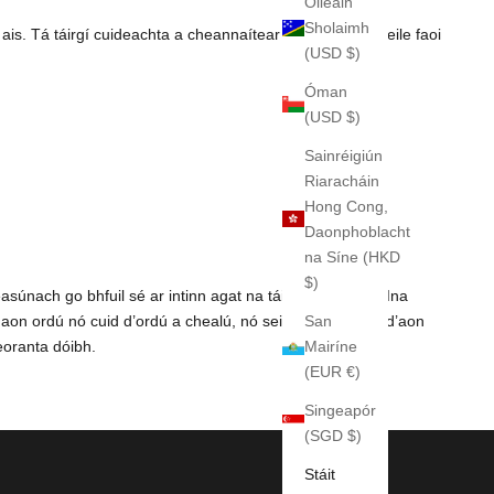
Oileáin
Sholaimh
ais. Tá táirgí cuideachta a cheannaítear trí aon asraon eile faoi
(USD $)
Óman
(USD $)
Sainréigiún
Riaracháin
Hong Cong,
Daonphoblacht
na Síne (HKD
$)
asúnach go bhfuil sé ar intinn agat na táirgí a athdhíol. Ina
San
aon ordú nó cuid d’ordú a chealú, nó seirbhís a dhiúltú d’aon
Mairíne
eoranta dóibh.
(EUR €)
Singeapór
(SGD $)
Stáit