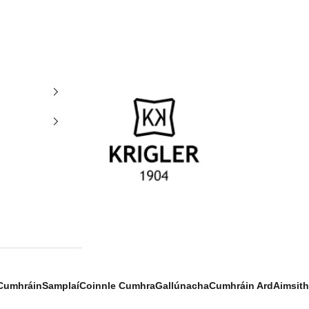
krigler
Cumhráin
Samplaí
Coinnle Cumhra
Gallúnacha
Cumhráin Ard
Aimsith