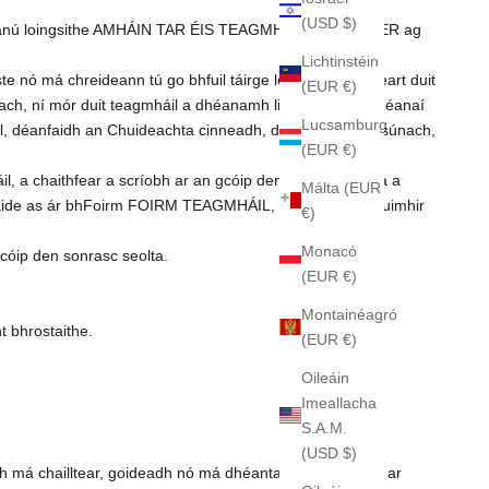
(USD $)
nn rianú loingsithe AMHÁIN TAR ÉIS TEAGMHÁIL LE KRIGLER ag
Lichtinstéin
e nó má chreideann tú go bhfuil táirge lochtach, ba cheart duit
(EUR €)
fach, ní mór duit teagmháil a dhéanamh linn tráth nach déanaí
Lucsamburg
háil, déanfaidh an Chuideachta cinneadh, dá lánrogha réasúnach,
(EUR €)
il, a chaithfear a scríobh ar an gcóip den sonrasc seolta a
Málta (EUR
t úsáide as ár bhFoirm FOIRM TEAGMHÁIL, agus tabhair d’uimhir
€)
Monacó
cóip den sonrasc seolta.
(EUR €)
Montainéagró
ht bhrostaithe.
(EUR €)
Oileáin
Imeallacha
S.A.M.
(USD $)
h má chailltear, goideadh nó má dhéantar mí-láimhseáil ar