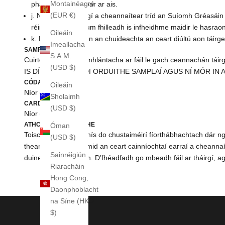
Montainéagró
phacáistí a chuirtear ar ais.
(EUR €)
j. Ní féidir ach táirgí a cheannaítear tríd an Suíomh Gréasáin
réir na mbeartas um fhilleadh is infheidhme maidir le hasraon
Oileáin
k. Forchoimeádann an chuideachta an ceart diúltú aon táirg
Imeallacha
SAMPLES
S.A.M.
Cuirtear samplaí comhlántacha ar fáil le gach ceannachán táir
(USD $)
IS DÍOL SÁSAIMH DI ORDUITHE SAMPLAÍ AGUS NÍ MÓR IN 
CÓDANNA VOUCHER
Oileáin
Níor glacadh
Sholaimh
CARDS E-GIFT
(USD $)
Níor glacadh
ATHCHÓIRIÚ ORDUITHE
Óman
Toisc go bhfuil seirbhís do chustaiméirí fíorthábhachtach dár ngn
(USD $)
theannta sin, coinnímid an ceart cainníochtaí earraí a cheanna
Sainréigiún
duine ar chúis ar bith. D’fhéadfadh go mbeadh fáil ar tháirgí, 
Riaracháin
Hong Cong,
Daonphoblacht
na Síne (HKD
$)