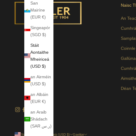
San
Naisc 
Mairíne
(EUR €)
An Tea
Singeapór
Cumhrá
(SGD $)
Sampla
Stáit
Coinnl
Aontaithe
Gallún
Mheiriceá
(USD $)
Cumhrá
an Airméin
Aimsith
(USD $)
Déan Te
an Albáin
(EUR €)
an Araib
Shádach
(SAR ر.س)
Stáit Aontaithe Mheiriceá (USD $)
Gaeilge