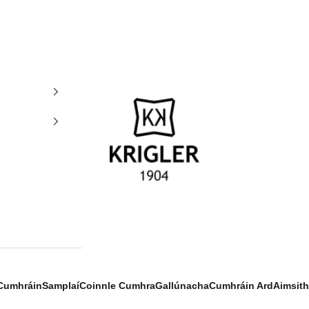
krigler
Cumhráin
Samplaí
Coinnle Cumhra
Gallúnacha
Cumhráin Ard
Aimsith