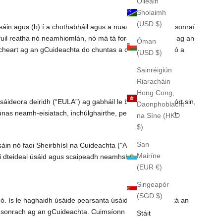
Oileáin
Sholaimh
(USD $)
réasáin agus (b) í a chothabháil agus a nuashonrú go pras sonraí
bhfuil reatha nó neamhiomlán, nó má tá forais réasúnacha ag an
Óman
 cheart ag an gCuideachta do chuntas a chur ar fionraí nó a
(USD $)
Sainréigiún
Riaracháin
Hong Cong,
áideora deiridh (“EULA”) ag gabháil le bogearraí den sórt sin,
Daonphoblacht
únas neamh-eisiatach, inchúlghairthe, pearsanta, neamh-
na Síne (HKD
$)
San
áin nó faoi Sheirbhísí na Cuideachta ("Aighneachtaí") a
Mairíne
 dteideal úsáid agus scaipeadh neamhshrianta na
(EUR €)
Singeapór
(SGD $)
dó. Is le haghaidh úsáide pearsanta úsáideoirí amháin atá an
 go sonrach ag an gCuideachta. Cuimsíonn gníomhaíocht
Stáit