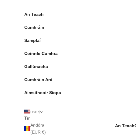
Léim go dtí an t-ábhar
An Teach
Cumhráin
Samplaí
Coinnle Cumhra
Gallúnacha
Cumhráin Ard
Aimsitheoir Siopa
USD $
Tír
Andóra
An Teach
(EUR €)