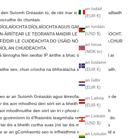
an Iodáil
 den Suíomh Gréasáin tú, de réir mar is infheidhme. Féadfaidh
(EUR €)
socruithe do chuntais.
an Iordáin
DÍOLAÍOCHTA DÍOLAÍOCHTA AGUS GAN FÓGRA NÓ
(USD $)
N-ÁIRÍTEAR LE TEORANTA MAIDIR LE hAON IONADAÍOCHT,
FÉIDIR LE CUIDEACHTA DO ÚSÁID NÓ PÁIRTÍOCHT A CHUR
an Iorua
DÍOL AN CHUIDEACHTA.
(NOK kr)
nrogha féin seoltaí IP áirithe a bhac ó rochtain a fháil ar
an Íoslainn
(EUR €)
ithe seo, chun críocha na bhforálacha sin a chomhlíonadh,
an Ísiltír
(EUR €)
 ar an Suíomh Gréasáin agus léireofar athbhreithnithe de
an Laitvia
r éis aon mhodhnú den sórt sin a bheith éifeachtach.
(EUR €)
aoi mhodhnuithe den sórt sin trí r-phost chuig an seoladh
an Liobáin
o gcoinníonn tú d’fhaisnéis teagmhála reatha i socruithe do
(USD $)
tar éis a bheith curtha suas (nó tar éis modh fógra eile a
r ar an gComhaontú seo is infheidhme maidir le díospóid a
an Liotuáin