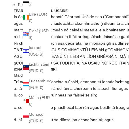
$)
Fedex.
TÉARMAÍ COMHAONTÚ ÚSÁIDE
Éire (EUR
Is éard atá sa Chomhaontú Téarmaí Úsáide seo (“Comhaontú”) c
€)
agus Krigler agus a chuideachtaí cleamhnaithe (i dteannta a ché
maith le haon fhoirm meán nó cainéal meán eile a bhaineann le
Fidsí (USD
a cheannach, agus rochtain a fháil ar éagsúlacht faisnéise gaol
$)
Ní cheadaítear do gach úsáideoir atá ina mionaoisigh sa dlíns
Iosrael
TÁ TÚ AG TÓGÁIL AGUS COMHAONTÚ LEIS AN gCOMHAONTÚ
(USD $)
AGUS FREISIN LE LEANÚINT LEIS AN LÍON GRÉASÁIN. M
gCOMHAONTÚ SEO SA TODHCHA, NÁ ÚSÁID NÓ ROCHTAIN N
Lichtinstéin
IONADAITHE ÚSÁIDEOIRÍ
(EUR €)
Maidir le Do Chlárú
Lucsamburg
Trí na Seirbhísí Cuideachta a úsáid, déanann tú ionadaíocht a
(EUR €)
a. tá gach faisnéis chlárúcháin a chuireann tú isteach fíor agus 
b. coimeádfaidh tú cruinneas na faisnéise sin;
Málta (EUR
€)
c. coimeádfaidh tú do phasfhocal faoi rún agus beidh tú freagr
Monacó
d. ní mionaoiseach tú sa dlínse ina gcónaíonn tú; agus
(EUR €)