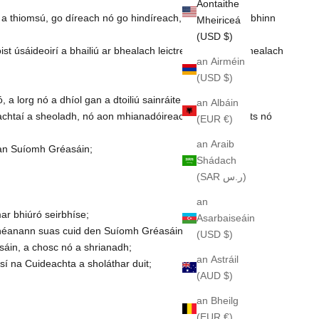
Aontaithe
a thiomsú, go díreach nó go hindíreach, gan cead i scríbhinn
Mheiriceá
(USD $)
st úsáideoirí a bhailiú ar bhealach leictreonach nó ar bhealach
an Airméin
(USD $)
 lorg nó a dhíol gan a dtoiliú sainráite roimh ré;
an Albáin
eachtaí a sheoladh, nó aon mhianadóireacht sonraí, robots nó
(EUR €)
an Araib
s an Suíomh Gréasáin;
Shádach
(SAR ر.س)
an
ar bhiúró seirbhíse;
Asarbaiseáin
 dhéanann suas cuid den Suíomh Gréasáin;
(USD $)
áin, a chosc nó a shrianadh;
an Astráil
sí na Cuideachta a sholáthar duit;
(AUD $)
an Bheilg
(EUR €)