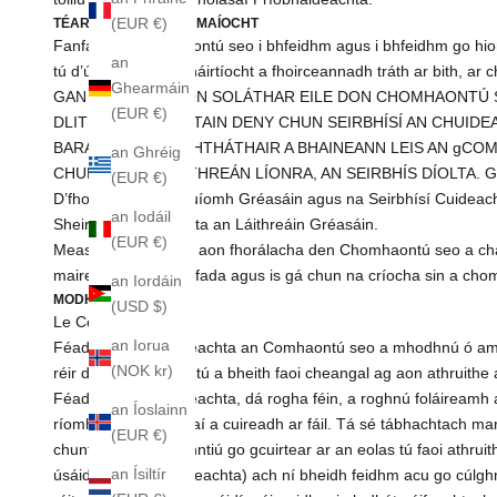
(EUR €)
TÉARMAÍ AGUS TÉARMAÍOCHT
Fanfaidh an Comhaontú seo i bhfeidhm agus i bhfeidhm go hiom
an
tú d’úsáid nó rannpháirtíocht a fhoirceannadh tráth ar bith, ar 
Ghearmáin
GAN TEORAINN AON SOLÁTHAR EILE DON CHOMHAONTÚ S
(EUR €)
DLITEANAS, ROCHTAIN DENY CHUN SEIRBHÍSÍ AN CHUIDEA
BARÁNTA NÓ COMHTHÁTHAIR A BHAINEANN LEIS AN gCOMH
an Ghréig
CHUN CINN IN LÁITHREÁN LÍONRA, AN SEIRBHÍS DÍOLTA. 
(EUR €)
D’fhonn sláine na Suíomh Gréasáin agus na Seirbhísí Cuideachta 
an Iodáil
Sheirbhísí Cuideachta an Láithreáin Gréasáin.
(EUR €)
Measfar go mairfidh aon fhorálacha den Chomhaontú seo a chai
maireachtáil chomh fada agus is gá chun na críocha sin a cho
an Iordáin
MODHANNA
(USD $)
Le Comhaontú
an Iorua
Féadfaidh an chuideachta an Comhaontú seo a mhodhnú ó am go
(NOK kr)
réir dáta. Aontaíonn tú a bheith faoi cheangal ag aon athruith
Féadfaidh an chuideachta, dá rogha féin, a roghnú foláireamh a
an Íoslainn
ríomhphoist is déanaí a cuireadh ar fáil. Tá sé tábhachtach ma
(EUR €)
chuntais chun a chinntiú go gcuirtear ar an eolas tú faoi athrui
an Ísiltír
úsáideann an Chuideachta) ach ní bheidh feidhm acu go cúlghn