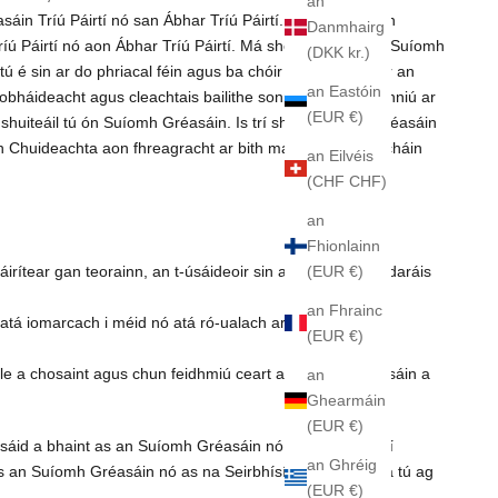
an
sáin Tríú Páirtí nó san Ábhar Tríú Páirtí. Ní hionann aon
Danmhairg
ríú Páirtí nó aon Ábhar Tríú Páirtí. Má shocraíonn tú an Suíomh
(DKK kr.)
 é sin ar do phriacal féin agus ba chóir duit a bheith ar an
an Eastóin
obháideacht agus cleachtais bailithe sonraí, a athbhreithniú ar
(EUR €)
shuiteáil tú ón Suíomh Gréasáin. Is trí shuíomhanna Gréasáin
n Chuideachta aon fhreagracht ar bith maidir le ceannacháin
an Eilvéis
(CHF CHF)
an
Fhionlainn
(EUR €)
tear gan teorainn, an t-úsáideoir sin a thuairisciú d’údaráis
an Fhrainc
atá iomarcach i méid nó atá ró-ualach ar chórais na
(EUR €)
ile a chosaint agus chun feidhmiú ceart an tSuímh Gréasáin a
an
Ghearmáin
(EUR €)
 úsáid a bhaint as an Suíomh Gréasáin nó as na Seirbhísí
an Ghréig
t as an Suíomh Gréasáin nó as na Seirbhísí Cuideachta, tá tú ag
(EUR €)