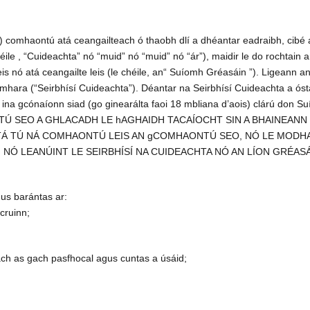
omhaontú atá ceangailteach ó thaobh dlí a dhéantar eadraibh, cibé ac
ile , “Cuideachta” nó “muid” nó “muid” nó “ár”), maidir le do rochtain 
is nó atá ceangailte leis (le chéile, an“ Suíomh Gréasáin ”). Ligeann
mhara (“Seirbhísí Cuideachta”). Déantar na Seirbhísí Cuideachta a óstái
e ina gcónaíonn siad (go ginearálta faoi 18 mbliana d’aois) clárú don 
 SEO A GHLACADH LE hAGHAIDH TACAÍOCHT SIN A BHAINEANN L
Á TÁ TÚ NÁ COMHAONTÚ LEIS AN gCOMHAONTÚ SEO, NÓ LE MODHA
Ó LEANÚINT LE SEIRBHÍSÍ NA CUIDEACHTA NÓ AN LÍON GRÉASÁI
gus barántas ar:
cruinn;
ach as gach pasfhocal agus cuntas a úsáid;