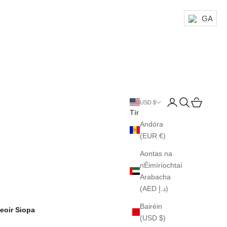
GA
Login
Search
Cart
USD $
Tír
Andóra
(EUR €)
Aontas na
nÉimíríochtaí
Arabacha
(AED د.إ)
Bairéin
eoir Siopa
(USD $)