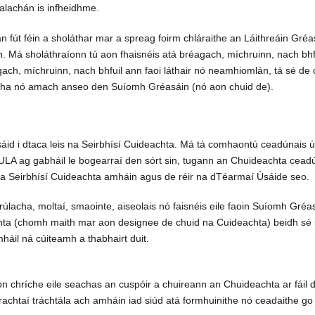
ialachán is infheidhme.
mlán fút féin a sholáthar mar a spreag foirm chláraithe an Láithreáin G
lán. Má sholáthraíonn tú aon fhaisnéis atá bréagach, míchruinn, nach 
gach, míchruinn, nach bhfuil ann faoi láthair nó neamhiomlán, tá sé de
atha nó amach anseo den Suíomh Gréasáin (nó aon chuid de).
id i dtaca leis na Seirbhísí Cuideachta. Má tá comhaontú ceadúnais ús
EULA ag gabháil le bogearraí den sórt sin, tugann an Chuideachta cead
is na Seirbhísí Cuideachta amháin agus de réir na dTéarmaí Úsáide seo.
lacha, moltaí, smaointe, aiseolais nó faisnéis eile faoin Suíomh Gréas
a (chomh maith mar aon designee de chuid na Cuideachta) beidh sé i
háil ná cúiteamh a thabhairt duit.
on chríche eile seachas an cuspóir a chuireann an Chuideachta ar fáil 
rrachtaí tráchtála ach amháin iad siúd atá formhuinithe nó ceadaithe