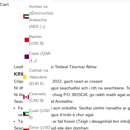
Cairt
Aontas na
nÉimíríochtaí
Arabacha
(AED د.إ)
Bairéin
(USD $)
Catar (QAR
ر.ق)
Leathanaigh Téarmaí Teideal Téarmaí Ábhar
Cathair na
KRIGLER
Vatacáine
Cóipcheart © Krigler 2022, gach ceart ar cosaint
(EUR €)
Ní dhéantar lastais agus seachadtaí ach i rith na seachtaine. Ta
Ceanada
Ní féidir linn seoladh chuig P.O. BOSCAÍ, go raibh maith agat as
(CAD $)
Seachadadh sna Stáit Aontaithe:
Fedex le haghaidh aon orduithe. Seoltar uimhir rianaithe ar 
Cuáit (USD
sa chuid Tráchta agus d’ordú á chur agat.
$)
Tá Fedex Express ar fáil freisin (Téigh i dteagmháil linn info
Éimin (USD
Seachadadh don chuid eile den domhan: