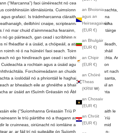
nn (“Marcanna”) faoi úinéireacht nó ceadúnaithe don
an Bhoisnia
gus coinbhinsiúin idirnáisiúnta. Cuimsíonn Ábhar na Cuideachta,
agus an
if agus grafaicí. Is trádmharcanna cláraithe, trádmharcanna
Heirseagaivéin
ca leathanaigh, deilbhíní cnaipe, scripteanna agus ainmneacha
(EUR €)
 / nó mar chuid d’ainmneacha fearainn, i dtaca le haon táirge
án nó go páirteach, gan cead i scríbhinn roimh ré ón
an Bhulgáir
ní fhéadfar é a úsáid, a chóipeáil, a atáirgeadh, a dháileadh,
(EUR €)
nn roimh ré ó na húinéirí faoi seach. Toirmisctear aisghabháil
an Chipir
reach nó go hindíreach gan cead i scríbhinn ón gCuideachta. Ar
(EUR €)
a Cuideachta a rochtain agus a úsáid agus chun cóip d’aon
neamhthráchtála. Forchoimeádann an chuideachta gach ceart nach
an Chóiré
ta a íoslódáil nó a phriontáil le haghaidh úsáide pearsanta,
Theas
teach ar bhealach eile ar ghnéithe a bhaineann le slándáil an
(KRW ₩)
eacha ar úsáid an tSuímh Gréasáin nó Ábhar na Cuideachta
an Chosaiv
(EUR €)
asáin eile ("Suíomhanna Gréasáin Tríú Páirtí") chomh maith le
an Chróit
 bhaineann le tríú páirtithe nó a thagann astu (an “Ábhar Tríú
(EUR €)
ir le cruinneas, oiriúnacht nó iomláine againn, agus nílimid
ar ar, ar fáil trí nó suiteáilte ón Suíomh Gréasáin, lena n-