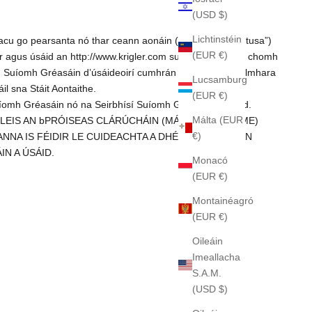
(USD $)
Lichtinstéin
u go pearsanta nó thar ceann aonáin (“úsáideoir” nó “tusa”)
(EUR €)
ar agus úsáid an
http://www.krigler.com
suíomh Gréasáin chomh
 an Suíomh Gréasáin d’úsáideoirí cumhrán agus táirgí gaolmhara
Lucsamburg
l sna Stáit Aontaithe.
(EUR €)
Suíomh Gréasáin nó na Seirbhísí Suíomh Gréasáin a úsáid.
Málta (EUR
EIS AN bPRÓISEAS CLÁRÚCHÁIN (MÁ IS INFHEIDHME)
€)
NNA IS FÉIDIR LE CUIDEACHTA A DHÉANAMH LEIS AN
N A ÚSÁID.
Monacó
(EUR €)
Montainéagró
(EUR €)
Oileáin
Imeallacha
S.A.M.
(USD $)