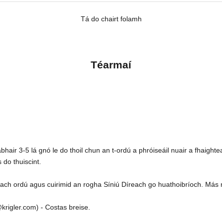
Tá do chairt folamh
Téarmaí
bhair 3-5 lá gnó le do thoil chun an t-ordú a phróiseáil nuair a fhaight
 do thuiscint.
gach ordú agus cuirimid an rogha Síniú Díreach go huathoibríoch. Más mi
@krigler.com) - Costas breise.