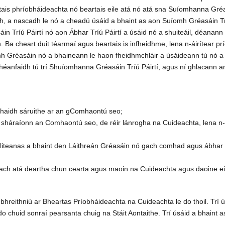
chtais phríobháideachta nó beartais eile atá nó atá sna Suíomhanna Gréa
amh, a nascadh le nó a cheadú úsáid a bhaint as aon Suíomh Gréasáin T
 Tríú Páirtí nó aon Ábhar Tríú Páirtí a úsáid nó a shuiteáil, déanann tú
 Ba cheart duit téarmaí agus beartais is infheidhme, lena n-áirítear prí
 Gréasáin nó a bhaineann le haon fheidhmchláir a úsáideann tú nó a 
héanfaidh tú trí Shuíomhanna Gréasáin Tríú Páirtí, agus ní ghlacann a
haidh sáruithe ar an gComhaontú seo;
sháraíonn an Comhaontú seo, de réir lánrogha na Cuideachta, lena n-áirí
dliteanas a bhaint den Láithreán Gréasáin nó gach comhad agus ábhar 
alach atá deartha chun cearta agus maoin na Cuideachta agus daoine e
bhreithniú ar Bheartas Príobháideachta na Cuideachta le do thoil. Trí
r do chuid sonraí pearsanta chuig na Stáit Aontaithe. Trí úsáid a bhain