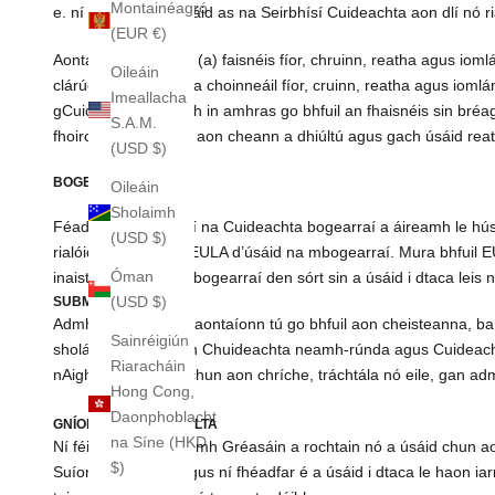
Montainéagró
e. ní sháraíonn d’úsáid as na Seirbhísí Cuideachta aon dlí nó r
(EUR €)
Aontaíonn tú freisin: (a) faisnéis fíor, chruinn, reatha agus io
Oileáin
clárúcháin chun iad a choinneáil fíor, cruinn, reatha agus iom
Imeallacha
gCuideachta a bheith in amhras go bhfuil an fhaisnéis sin bréa
S.A.M.
fhoirceannadh agus aon cheann a dhiúltú agus gach úsáid re
(USD $)
BOGEARRAÍ
Oileáin
Sholaimh
Féadfaidh bogearraí na Cuideachta bogearraí a áireamh le húsá
(USD $)
rialóidh téarmaí an EULA d’úsáid na mbogearraí. Mura bhfuil 
Óman
inaistrithe duit chun bogearraí den sórt sin a úsáid i dtaca le
(USD $)
SUBMISSIONS
Admhaíonn tú agus aontaíonn tú go bhfuil aon cheisteanna, barú
Sainréigiún
sholáthraíonn tú don Chuideachta neamh-rúnda agus Cuideacht
Riaracháin
nAighneachtaí seo chun aon chríche, tráchtála nó eile, gan adm
Hong Cong,
Daonphoblacht
GNÍOMHAÍOCHTAÍ MOLTA
na Síne (HKD
Ní féidir leat an Suíomh Gréasáin a rochtain nó a úsáid chun a
$)
Suíomh Gréasáin agus ní fhéadfar é a úsáid i dtaca le haon ia