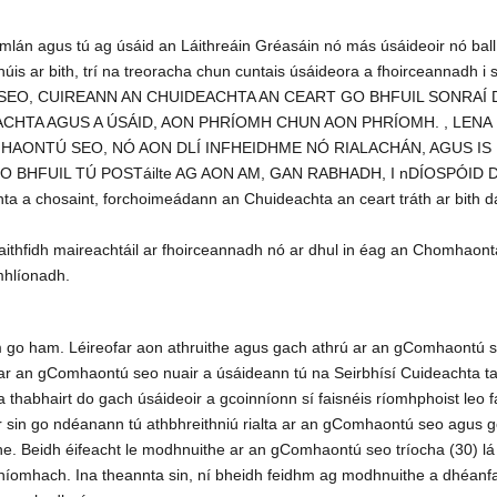
lán agus tú ag úsáid an Láithreáin Gréasáin nó más úsáideoir nó ball
chúis ar bith, trí na treoracha chun cuntais úsáideora a fhoirceannadh i 
EO, CUIREANN AN CHUIDEACHTA AN CEART GO BHFUIL SONRAÍ 
CHTA AGUS A ÚSÁID, AON PHRÍOMH CHUN AON PHRÍOMH. , LENA 
AONTÚ SEO, NÓ AON DLÍ INFHEIDHME NÓ RIALACHÁN, AGUS IS 
GO BHFUIL TÚ POSTáilte AG AON AM, GAN RABHADH, I nDÍOSPÓID 
a chosaint, forchoimeádann an Chuideachta an ceart tráth ar bith dá lá
thfidh maireachtáil ar fhoirceannadh nó ar dhul in éag an Chomhaonta
mhlíonadh.
 ham. Léireofar aon athruithe agus gach athrú ar an gComhaontú seo
e ar an gComhaontú seo nuair a úsáideann tú na Seirbhísí Cuideachta ta
 thabhairt do gach úsáideoir a gcoinníonn sí faisnéis ríomhphoist leo f
r sin go ndéanann tú athbhreithniú rialta ar an gComhaontú seo agus g
the. Beidh éifeacht le modhnuithe ar an gComhaontú seo tríocha (30) lá 
íomhach. Ina theannta sin, ní bheidh feidhm ag modhnuithe a dhéanfa