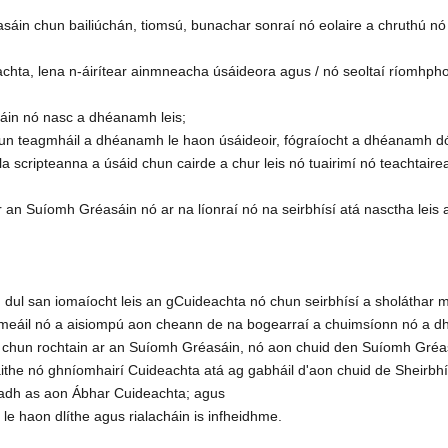
sáin chun bailiúchán, tiomsú, bunachar sonraí nó eolaire a chruthú nó 
hta, lena n-áirítear ainmneacha úsáideora agus / nó seoltaí ríomhphoi
áin nó nasc a dhéanamh leis;
n teagmháil a dhéanamh le haon úsáideoir, fógraíocht a dhéanamh dó, a
a scripteanna a úsáid chun cairde a chur leis nó tuairimí nó teachtair
 ar an Suíomh Gréasáin nó ar na líonraí nó na seirbhísí atá nasctha lei
th dul san iomaíocht leis an gCuideachta nó chun seirbhísí a sholáthar m
hóimeáil nó a aisiompú aon cheann de na bogearraí a chuimsíonn nó a
a chun rochtain ar an Suíomh Gréasáin, nó aon chuid den Suíomh Gréas
ithe nó ghníomhairí Cuideachta atá ag gabháil d'aon chuid de Sheirbhí
osadh as aon Ábhar Cuideachta; agus
e haon dlíthe agus rialacháin is infheidhme.