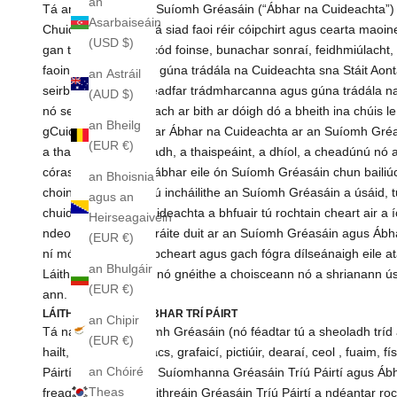
an
Tá an t-ábhar ar an Suíomh Gréasáin (“Ábhar na Cuideachta”)
Asarbaiseáin
Chuideachta, agus tá siad faoi réir cóipchirt agus cearta maoin
(USD $)
gan teorainn, gach cód foinse, bunachar sonraí, feidhmiúlacht, 
faoin dlí coiteann nó gúna trádála na Cuideachta sna Stáit Aont
an Astráil
seirbhíse uile. Ní fhéadfar trádmharcanna agus gúna trádála n
(AUD $)
nó seirbhís ar bhealach ar bith ar dóigh dó a bheith ina chúis l
an Bheilg
gCuideachta. Cuirtear Ábhar na Cuideachta ar an Suíomh Gréasái
(EUR €)
a tharchur, a chraoladh, a thaispeáint, a dhíol, a cheadúnú nó a 
córasach sonraí nó ábhar eile ón Suíomh Gréasáin chun bailiúc
an Bhoisnia
choinníoll go bhfuil tú incháilithe an Suíomh Gréasáin a úsái
agus an
chuid d’Ábhar na Cuideachta a bhfuair tú rochtain cheart air 
Heirseagaivéin
ndeonaítear go sainráite duit ar an Suíomh Gréasáin agus Ábh
(EUR €)
ní mór duit gach cóipcheart agus gach fógra dílseánaigh eile at
an Bhulgáir
Láithreáin Gréasáin nó gnéithe a choisceann nó a shrianann ú
(EUR €)
ann.
LÁITHREÁIN AGUS ÁBHAR TRÍ PÁIRT
an Chipir
Tá naisc ar an Suíomh Gréasáin (nó féadtar tú a sheoladh tríd
(EUR €)
hailt, grianghraif, téacs, grafaicí, pictiúir, dearaí, ceol , fuai
an Chóiré
Páirtí”). Ní dhéantar Suíomhanna Gréasáin Tríú Páirtí agus Ábha
Theas
freagrach as aon Láithreáin Gréasáin Tríú Páirtí a ndéantar roch