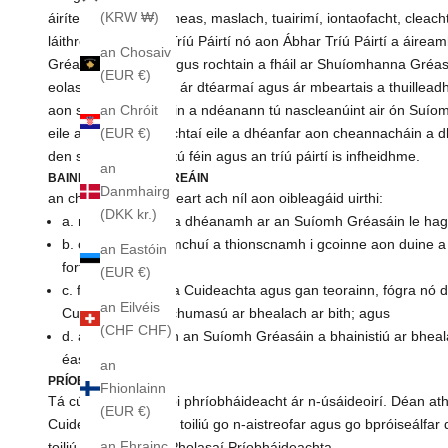
(KRW ₩)
áirítear ábhar, cruinneas, maslach, tuairimí, iontaofacht, clea
láithreán Gréasáin Tríú Páirtí nó aon Ábhar Tríú Páirtí a áire
an Chosaiv
Gréasáin a fhágáil agus rochtain a fháil ar Shuíomhanna Gréasáin
(EUR €)
eolas nach rialaíonn ár dtéarmaí agus ár mbeartais a thuilleadh.
an Chróit
aon suíomh Gréasáin a ndéanann tú nascleanúint air ón Suíomh
(EUR €)
eile agus ó chuideachtaí eile a dhéanfar aon cheannacháin a d
den sórt sin atá idir tú féin agus an tríú páirtí is infheidhme.
an
BAINISTÍOCHT LÁITHREÁIN
Danmhairg
an chuideachta an ceart ach níl aon oibleagáid uirthi:
(DKK kr.)
a. monatóireacht a dhéanamh ar an Suíomh Gréasáin le hag
b. caingean dlí iomchuí a thionscnamh i gcoinne aon duine a 
an Eastóin
forfheidhmithe dlí;
(EUR €)
c. faoi lánrogha na Cuideachta agus gan teorainn, fógra nó 
an Eilvéis
Cuideachta a dhíchumasú ar bhealach ar bith; agus
(CHF CHF)
d. ar shlí eile déan an Suíomh Gréasáin a bhainistiú ar bhe
éascú.
an
PRÍOBHÁIDEACHAS
Fhionlainn
Tá cúram orainn faoi phríobháideacht ár n-úsáideoirí. Déan ath
(EUR €)
Cuideachta, tá tú ag toiliú go n-aistreofar agus go bpróiseálfa
an Fhrainc
toiliú le téarmaí an Pholasaí Príobháideachta.