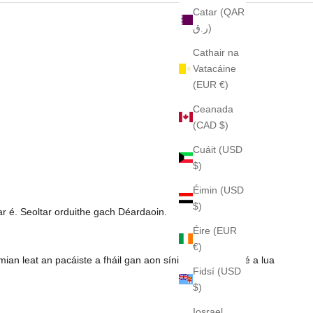
Catar (QAR
ر.ق)
Cathair na
Vatacáine
(EUR €)
Ceanada
(CAD $)
Cuáit (USD
$)
Éimin (USD
$)
ear é. Seoltar orduithe gach Déardaoin.
Éire (EUR
€)
an leat an pacáiste a fháil gan aon síniú, déan cinnte é a lua
Fidsí (USD
$)
Iosrael