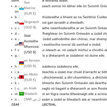
toirmiscthe, ach níl sé teoranta dóibh:
San
a. aisghabháil córasach sonraí nó ábhar eile ón Suíomh Gréa
Mairíne
ón gCuideachta;
(EUR €)
b. aon úsáid neamhúdaraithe a bhaint as na Seirbhísí Cuideac
Singeapór
eile chun ríomhphost gan iarraidh a sheoladh;
(SGD $)
c. dul i mbun frámaithe neamhúdaraithe ar an Suíomh Gréas
d. aon fhaisnéis a fhaightear ón Suíomh Gréasáin a úsáid chu
Stáit
e. gabháil le haon úsáid uathoibrithe den chóras, mar shampl
Aontaithe
uirlisí bailithe agus eastósctha sonraí dá samhail a úsáid;
Mheiriceá
f. cur isteach ar, cur isteach ar, nó ualach míchuí a chruthú
(USD $)
g. ag iarraidh aithris a dhéanamh ar úsáideoir nó duine eile;
an Airméin
(USD $)
h. ag úsáid ainm úsáideora úsáideora eile;
i. an tSeirbhís Cuideachta a úsáid mar chuid d’iarracht ar bi
an Albáin
j. innealtóireacht a dhíchóimeáil, a dhí-chomhbhrú, a dhíc
(EUR €)
k. ag iarraidh aon bhearta den Suíomh Gréasáin atá dearth
an Araib
l. ciapadh, crá, imeaglú nó bagairt a dhéanamh ar aon fhosta
Shádach
m. an cóipcheart nó an fógra cearta dílseánaigh eile a scri
(SAR ر.س)
n. an Suíomh Gréasáin a úsáid ar bhealach atá ar neamhréir l
CEARTA MAOIN INTELLECTUAL