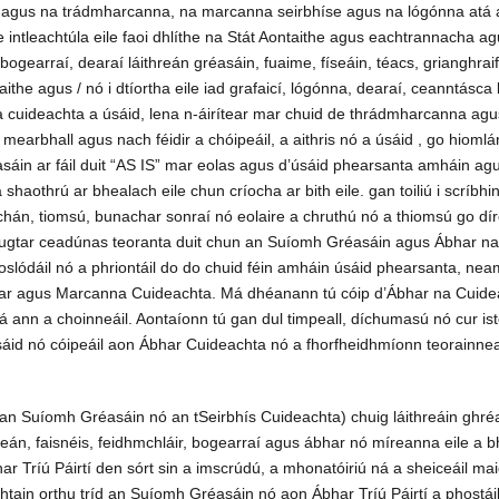
 agus na trádmharcanna, na marcanna seirbhíse agus na lógónna atá a
e intleachtúla eile faoi dhlíthe na Stát Aontaithe agus eachtrannacha a
bogearraí, dearaí láithreán gréasáin, fuaime, físeáin, téacs, grianghra
aithe agus / nó i dtíortha eile iad grafaicí, lógónna, dearaí, ceanntás
a cuideachta a úsáid, lena n-áirítear mar chuid de thrádmharcanna agus
e mearbhall agus nach féidir a chóipeáil, a aithris nó a úsáid , go hioml
n ar fáil duit “AS IS” mar eolas agus d’úsáid phearsanta amháin agus 
shaothrú ar bhealach eile chun críocha ar bith eile. gan toiliú i scríbhi
hán, tiomsú, bunachar sonraí nó eolaire a chruthú nó a thiomsú go dí
d, tugtar ceadúnas teoranta duit chun an Suíomh Gréasáin agus Ábhar n
a íoslódáil nó a phriontáil do do chuid féin amháin úsáid phearsanta, 
ar agus Marcanna Cuideachta. Má dhéanann tú cóip d’Ábhar na Cuideach
á ann a choinneáil. Aontaíonn tú gan dul timpeall, díchumasú nó cur is
sáid nó cóipeáil aon Ábhar Cuideachta nó a fhorfheidhmíonn teorainn
 an Suíomh Gréasáin nó an tSeirbhís Cuideachta) chuig láithreáin ghré
m, físeán, faisnéis, feidhmchláir, bogearraí agus ábhar nó míreanna eile a
r Tríú Páirtí den sórt sin a imscrúdú, a mhonatóiriú ná a sheiceáil maid
tain orthu tríd an Suíomh Gréasáin nó aon Ábhar Tríú Páirtí a phostáilte