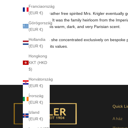
itself.
Franciaország
(EUR €)
Freigeist or rather free spirited Mrs. Krigler eventuall
disappeared. It was the family heirloom from the Imperi
Görögország
remains is this warm, dark, and very Parisian scent.
(EUR €)
Hollandia
In the 1980s she concentrated exclusively on bespoke 
(EUR €)
reflected on its values.
Hongkong
KKT (HKD
$)
Horvátország
(EUR €)
Írország
(EUR €)
Quick Li
Izland
A ház
(EUR €)
Illatany