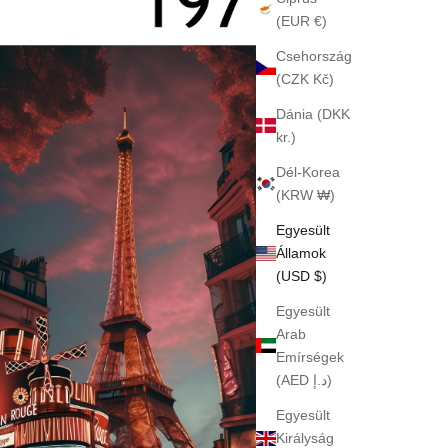
(EUR €)
Csehország
(CZK Kč)
Dánia (DKK
kr.)
Dél-Korea
(KRW ₩)
Egyesült
Államok
(USD $)
Egyesült
Arab
Emírségek
(AED د.إ)
Egyesült
Királyság