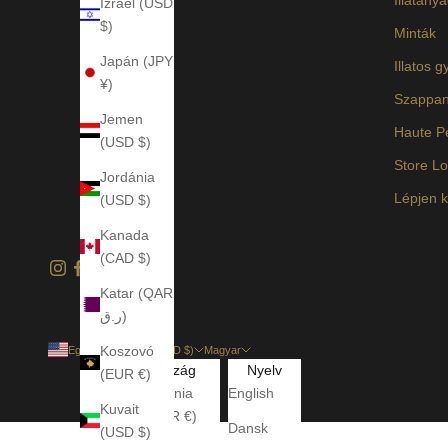
Izrael (USD
$)
Minták
Japán (JPY
Illatos g
¥)
Szappa
Jemen
Haute P
(USD $)
Store Lo
Jordánia
Lépjen k
(USD $)
Kanada
(CAD $)
Katar (QAR
ر.ق)
Koszovó
Egyesült Államok (USD $)
Magyar
Ország
Nyelv
(EUR €)
Albánia
English
Kuvait
(EUR €)
Dansk
(USD $)