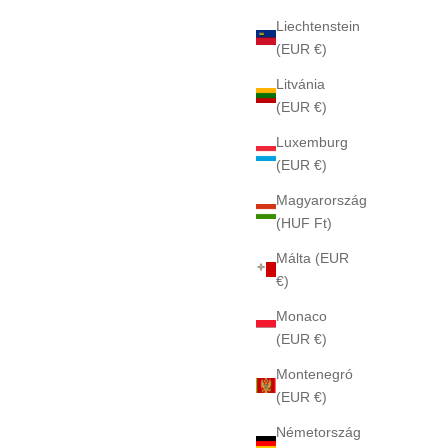
Liechtenstein
(EUR €)
Litvánia
(EUR €)
Luxemburg
(EUR €)
Magyarország
(HUF Ft)
Málta (EUR
€)
Monaco
(EUR €)
Montenegró
(EUR €)
Németország