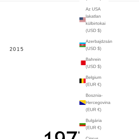
Az USA
lakatlan
külbirtokai
(USD $)
Azerbajdzsán
(USD $)
2015
Bahrein
(USD $)
Belgium
(EUR €)
Bosznia-
Hercegovina
(EUR €)
Bulgária
(EUR €)
Ciprus