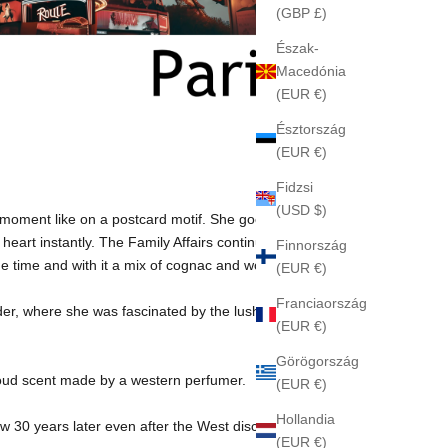
(GBP £)
Észak-
Macedónia
(EUR €)
Észtország
(EUR €)
Fidzsi
(USD $)
e moment like on a postcard motif. She goes with her
eart instantly. The Family Affairs continues.... Based
Finnország
the time and with it a mix of cognac and wood became a
(EUR €)
Franciaország
der, where she was fascinated by the lush cedar forests
(EUR €)
Görögország
t oud scent made by a western perfumer.
(EUR €)
Hollandia
low 30 years later even after the West discovers Oud for
(EUR €)