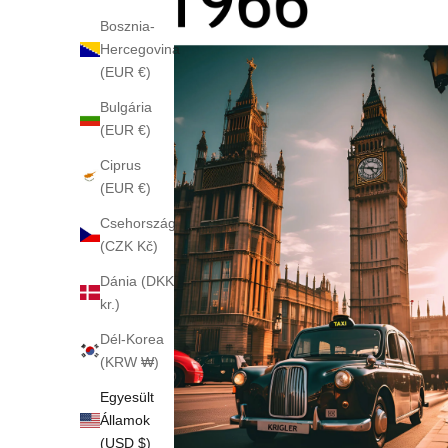
Bosznia-
Hercegovina
(EUR €)
Bulgária
(EUR €)
Ciprus
(EUR €)
Csehország
(CZK Kč)
Dánia (DKK
kr.)
Dél-Korea
(KRW ₩)
Egyesült
Államok
(USD $)