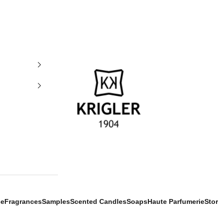
krigler
se
Fragrances
Samples
Scented Candles
Soaps
Haute Parfumerie
Sto