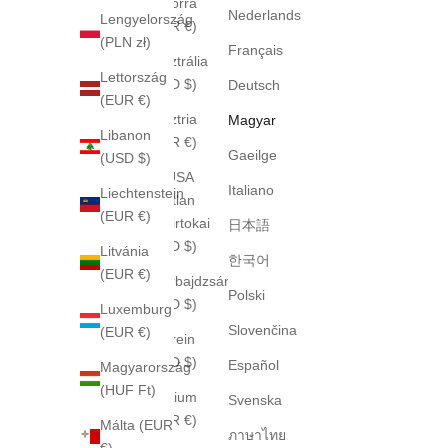
Andorra
Nederlands
Lengyelország
(EUR €)
(PLN zł)
Français
Ausztrália
Lettország
(AUD $)
Deutsch
(EUR €)
Ausztria
Magyar
Libanon
(EUR €)
Gaeilge
(USD $)
Az USA
Italiano
Liechtenstein
lakatlan
(EUR €)
külbirtokai
日本語
(USD $)
Litvánia
한국어
(EUR €)
Azerbajdzsán
Polski
(USD $)
Luxemburg
Slovenčina
(EUR €)
Bahrein
(USD $)
Español
Magyarország
(HUF Ft)
Belgium
Svenska
(EUR €)
Málta (EUR
ภาษาไทย
€)