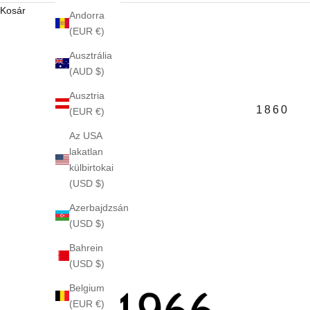
Kosár
Andorra
(EUR €)
Ausztrália
(AUD $)
Ausztria
1860
(EUR €)
Az USA
lakatlan
külbirtokai
(USD $)
Azerbajdzsán
(USD $)
Bahrein
(USD $)
Belgium
(EUR €)