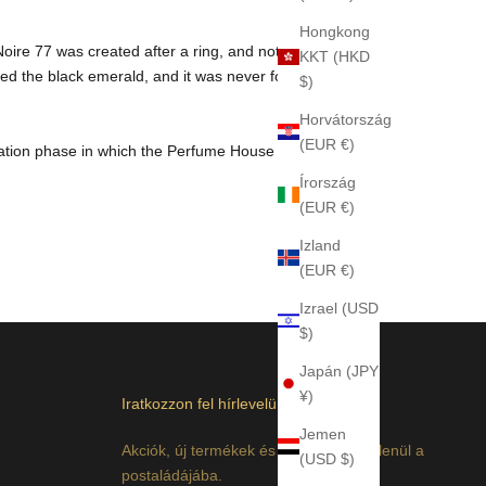
Hongkong
oire 77 was created after a ring, and not just any ring,
KKT (HKD
lled the black emerald, and it was never found. What
$)
Horvátország
(EUR €)
ation phase in which the Perfume House Krigler
Írország
(EUR €)
Izland
(EUR €)
Izrael (USD
$)
Japán (JPY
¥)
Iratkozzon fel hírlevelünkre
Jemen
Akciók, új termékek és akciók. Közvetlenül a
(USD $)
postaládájába.