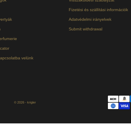
Fizetési és szállítási információk
yertyák
Adatvédelmi irányelvek
n
Submit withdrawal
erfumerie
cator
apcsolatba velünk
© 2026 - krigler