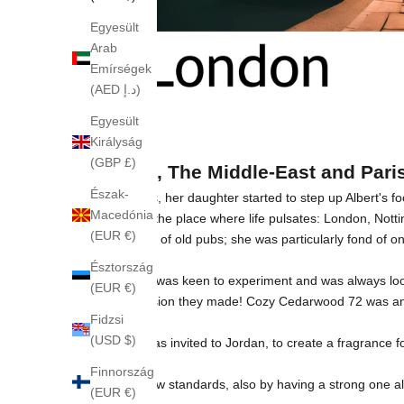
Egyesült
Arab
Emírségek
(AED د.إ)
Egyesült
Királyság
(GBP £)
London, The Middle-East and Paris
Észak-
In the 1960s, her daughter started to step up Albert's 
Macedónia
husband to the place where life pulsates: London, Notti
(EUR €)
on the scent of old pubs; she was particularly fond of
scent.
Észtország
Mrs. Krigler was keen to experiment and was always loo
(EUR €)
- an impression they made! Cozy Cedarwood 72 was and 
Fidzsi
(USD $)
Then she was invited to Jordan, to create a fragrance 
Finnország
This sets new standards, also by having a strong one alo
(EUR €)