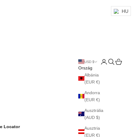
HU
Bejelentkezés
Keresés
Kosár
USD $
Ország
Albánia
(EUR €)
Andorra
(EUR €)
Ausztrália
(AUD $)
re Locator
Ausztria
(EUR €)