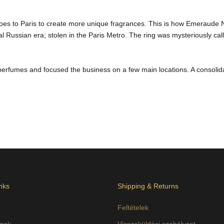
y goes to Paris to create more unique fragrances. This is how Emeraude N
al Russian era; stolen in the Paris Metro. The ring was mysteriously ca
perfumes and focused the business on a few main locations. A consolid
nks
Shipping & Returns
Feltételek
agok
Visszaküldési szabályzat