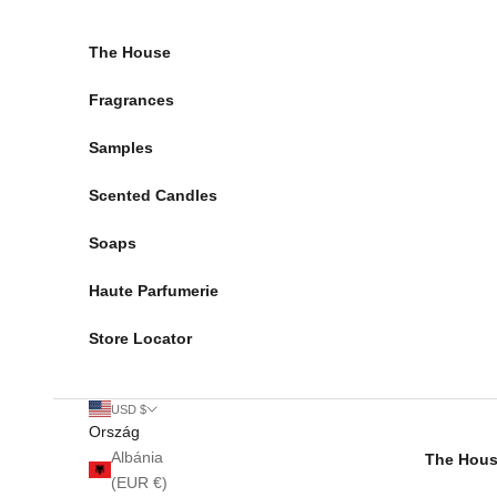
Ugrás a tartalomhoz
The House
Fragrances
Samples
Scented Candles
Soaps
Haute Parfumerie
Store Locator
USD $
Ország
Albánia
The Hou
(EUR €)