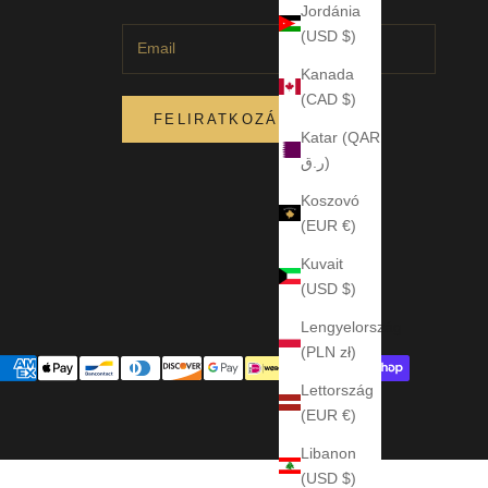
Jordánia
(USD $)
Kanada
(CAD $)
FELIRATKOZÁS
Katar (QAR
ر.ق)
Koszovó
(EUR €)
Kuvait
(USD $)
Lengyelország
(PLN zł)
Lettország
(EUR €)
Libanon
(USD $)